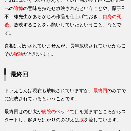
これにはいくつか説があり、テレビ局が藤子F不二雄先生
への
追悼
の意味を持たせ放映されたということや、藤子F
不二雄先生があらかじめ作品を仕上げておき、
自身の死
後
、放映することをお願いしていたということ。などで
す。
真相は明かされていませんが、長年放映されていたからこ
その
秘話
だと思います。
最終回
ドラえもんは現在も放映されていますが、
最終回
のみすで
に完成されているということです。
最終回はのび太が
病院のベッド
で目を覚ますところからス
タートし、起きたばかりののび太は
涙
を流しています。