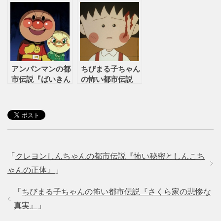
話』
アンパンマンの都
ちびまる子ちゃん
市伝説『ばいきん
の怖い都市伝説
まんに隠された秘
『さくら家の悲惨
密』
な真実』
「
クレヨンしんちゃんの都市伝説『怖い秘密としんこち
ゃんの正体』
」
「
ちびまる子ちゃんの怖い都市伝説『さくら家の悲惨な
真実』
」