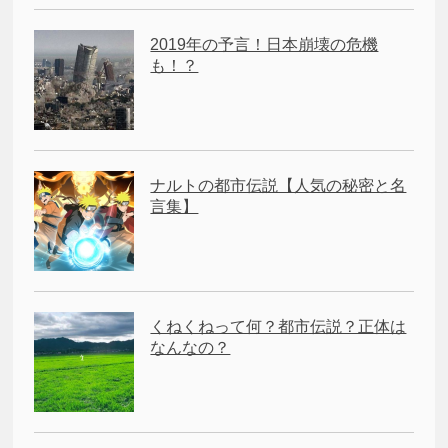
2019年の予言！日本崩壊の危機
も！？
ナルトの都市伝説【人気の秘密と名
言集】
くねくねって何？都市伝説？正体は
なんなの？