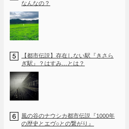
なんなの？
【都市伝説】存在しない駅『きさら
ぎ駅』？はすみ…とは？
風の谷のナウシカ都市伝説『1000年
の歴史とエヴ○との繋がり』