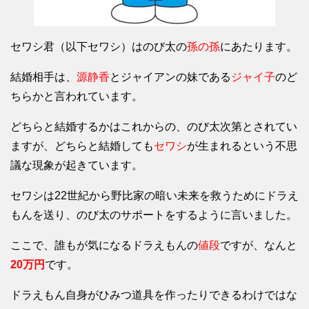
セワシ君（以下セワシ）はのび太の
孫の孫
にあたります。
結婚相手は、
源静香
とジャイアンの妹である
ジャイ子
のど
ちらかと言われています。
どちらと結婚するかはこれからの、のび太次第とされてい
ますが、どちらと結婚しても
セワシ
が生まれるという不思
議な現象が起きています。
セワシは22世紀から野比家の暗い未来を救うためにドラえ
もんを送り、のび太のサポートをするように言いました。
ここで、誰もが気になるドラえもんの
値段
ですが、なんと
20万円
です。
ドラえもん自身がひみつ道具を作ったりできるわけではな