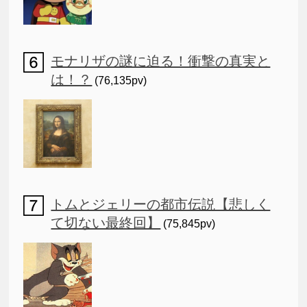
モナリザの謎に迫る！衝撃の真実と
は！？
(76,135pv)
トムとジェリーの都市伝説【悲しく
て切ない最終回】
(75,845pv)