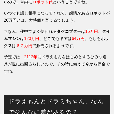
いので、単純に
ロボット代
ということですね。
いつでも話し相手になってくれて、感情があるロボットが
20万円とは、大特価と言えるでしょう。
ちなみ、作中でよく使われる
タケコプター
は
15万円
、
タイ
ムマシン
は
120万円
、
どこでもドア
は
64万円
、もしもボッ
クス
は
６２万円
で販売されるようです。
予定では、
2112年
にドラえもんをはじめとするひみつ道
具が世に出回るらしいので、その時に備えて今から貯金で
すね。
ドラえもんとドラミちゃん、なん
でそんなに差があるの？