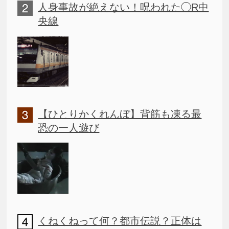
人身事故が絶えない！呪われた◯R中
央線
【ひとりかくれんぼ】背筋も凍る最
恐の一人遊び
くねくねって何？都市伝説？正体は