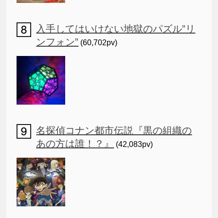
入手してはいけない地獄のパズル”リ
ンフォン”
(60,702pv)
名探偵コナン都市伝説『黒の組織の
あの方は誰！？』
(42,083pv)