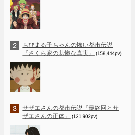
ちびまる子ちゃんの怖い都市伝説
『さくら家の悲惨な真実』
(158,444pv)
サザエさんの都市伝説『最終回とサ
ザエさんの正体』
(121,902pv)