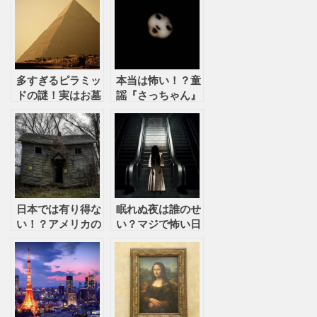
多すぎるピラミッ
本当は怖い！？童
ドの謎！実はお墓
謡『さっちゃん』
ではない！？どう
は呪いの歌だっ
やって建てた？
た！？
日本では有り得な
眠れぬ夜は誰のせ
い！？アメリカの
い？マジで怖い日
ヤバい都市伝説
本の都市伝説