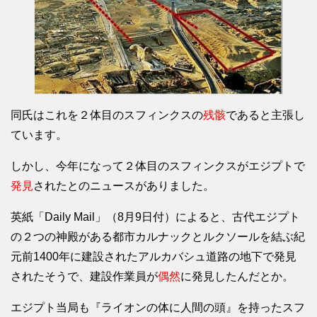
同氏はこれを２体目のスフィンクスの
残骸
であると主張し
ています。
しかし、今年になって２体目のスフィンクスがエジプトで
発見
されたとのニュースがありました。
英紙「Daily Mail」（8月9日付）によると、古代エジプト
の２つの神殿がある都市カルナックとルクソールを結ぶ紀
元前1400年に建設されたアルカバシュ道路の地下で発見
されたそうで、建設作業員が
偶然
に発見したんだとか。
エジプト当局も『ライオンの体に人間の頭』を持ったスフ