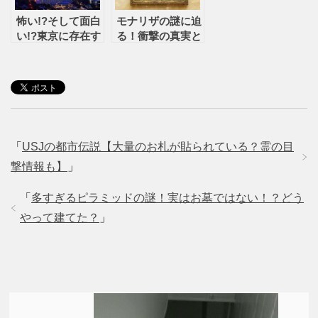
怖い!?そして面白
モナリザの謎に迫
い!?東京に存在す
る！衝撃の真実と
る都市伝説
は！？
「
USJの都市伝説【大量のお札が貼られている？霊の目
撃情報も】
」
「
多すぎるピラミッドの謎！実はお墓ではない！？どう
やって建てた？
」