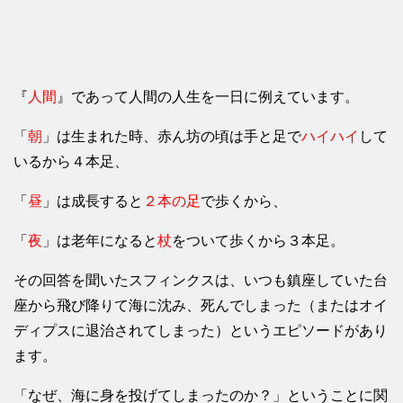
『
人間
』であって人間の人生を一日に例えています。
「
朝
」は生まれた時、赤ん坊の頃は手と足で
ハイハイ
して
いるから４本足、
「
昼
」は成長すると
２本の足
で歩くから、
「
夜
」は老年になると
杖
をついて歩くから３本足。
その回答を聞いたスフィンクスは、いつも鎮座していた台
座から飛び降りて海に沈み、死んでしまった（またはオイ
ディプスに退治されてしまった）というエピソードがあり
ます。
「なぜ、海に身を投げてしまったのか？」ということに関