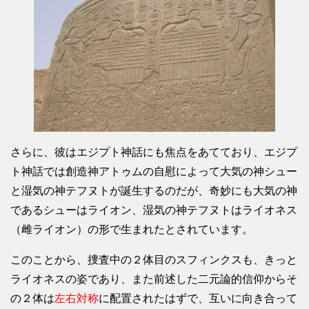
さらに、彼はエジプト神話にも焦点をあてており、エジプ
ト神話では創造神アトゥムの自慰によって大気の神シュー
と湿気の神テフヌトが誕生するのだが、奇妙にも大気の神
であるシューはライオン、湿気の神テフヌトはライオネス
（雌ライオン）の形で生まれたとされています。
このことから、捜査中の２体目のスフィンクスも、きっと
ライオネスの姿であり、また前述した二元論的信仰からそ
の２体は
左右対称
に配置されたはずで、互いに向き合って