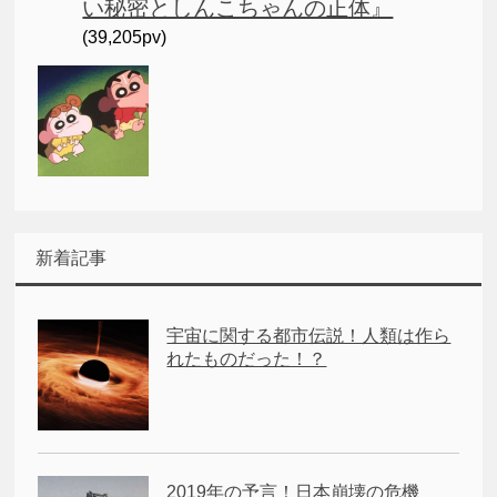
い秘密としんこちゃんの正体』
(39,205pv)
新着記事
宇宙に関する都市伝説！人類は作ら
れたものだった！？
2019年の予言！日本崩壊の危機