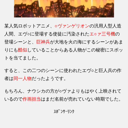
某人気ロボットアニメ、
○ヴァンゲリオン
の汎用人型人造
人間、エヴ○に登場する使徒に汚染された
エ○ァ三号機
の
登場シーンと、
巨神兵
が大地を火の海にするシーンがあま
りにも
酷似
していることからある人物がこの秘密にスポッ
トを当てました。
すると、この二つのシーンに使われたエヴ○と巨人兵の作
者は
同一人物
だったようです。
もちろん、ナウシカの方が○ヴァよりもはやく上映されて
いるので
作画担当
はまだ名前が売れていない時期でした。
ｽﾎﾟﾝｻｰﾘﾝｸ