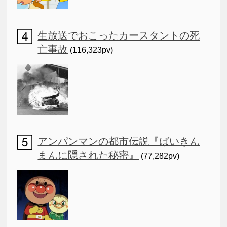
生放送でおこったカースタントの死
亡事故
(116,323pv)
アンパンマンの都市伝説『ばいきん
まんに隠された秘密』
(77,282pv)