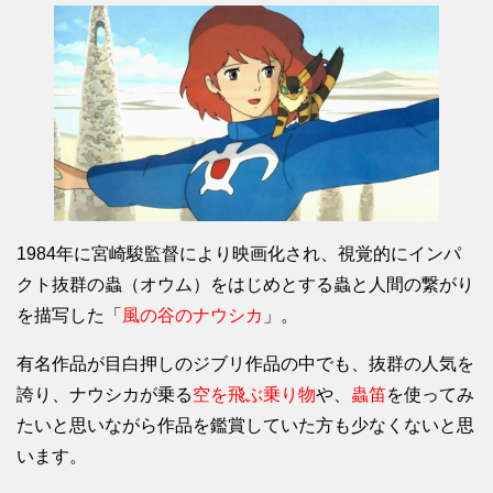
1984年に宮崎駿監督により映画化され、視覚的にインパ
クト抜群の蟲（オウム）をはじめとする蟲と人間の繋がり
を描写した「
風の谷のナウシカ
」。
有名作品が目白押しのジブリ作品の中でも、抜群の人気を
誇り、ナウシカが乗る
空を飛ぶ乗り物
や、
蟲笛
を使ってみ
たいと思いながら作品を鑑賞していた方も少なくないと思
います。