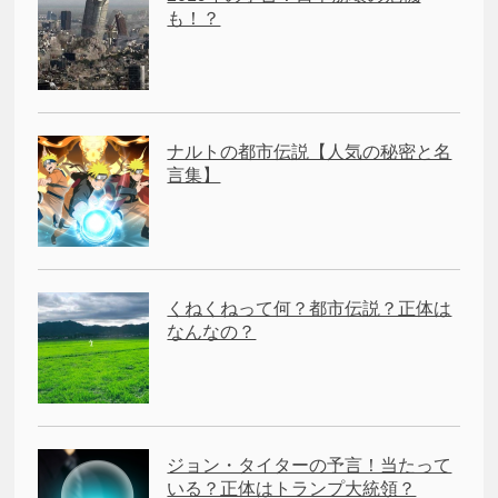
も！？
ナルトの都市伝説【人気の秘密と名
言集】
くねくねって何？都市伝説？正体は
なんなの？
ジョン・タイターの予言！当たって
いる？正体はトランプ大統領？