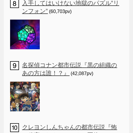
入手してはいけない地獄のパズル”リ
ンフォン”
(60,703pv)
名探偵コナン都市伝説『黒の組織の
あの方は誰！？』
(42,087pv)
クレヨンしんちゃんの都市伝説『怖