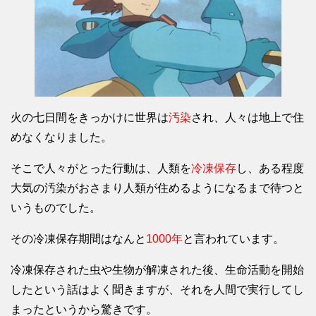
火の七日間をきっかけに世界は
汚染
され、人々は地上で住
めなくなりました。
そこで人々がとった行動は、人類を
冷凍保存
し、ある程度
大気の汚染がおさまり人類が住めるようになるまで待つと
いうものでした。
その冷凍保存期間はなんと
1000年
と言われています。
冷凍保存された虫や生物が解凍された後、生命活動を開始
したという話はよく聞きますが、それを人間で実行してし
まったというから驚きです。