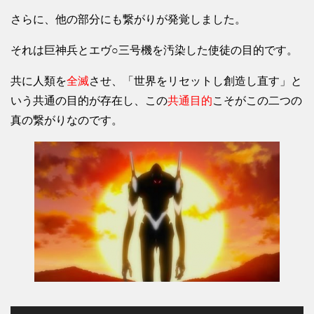
さらに、他の部分にも繋がりが発覚しました。
それは巨神兵とエヴ○三号機を汚染した使徒の目的です。
共に人類を
全滅
させ、「世界をリセットし創造し直す」と
いう共通の目的が存在し、この
共通目的
こそがこの二つの
真の繋がりなのです。