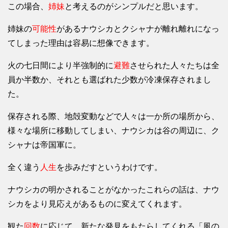
この場合、
姉妹
と考えるのがシンプルだと思います。
姉妹の
可能性
があるナウシカとクシャナが離れ離れになっ
てしまった理由は容易に想像できます。
火の七日間により半強制的に
避難
させられた人々たちは全
員か半数か、それとも選ばれた少数が冷凍保存されまし
た。
保存される際、地殻変動などで人々は一か所の場所から、
様々な場所に移動してしまい、ナウシカは谷の周辺に、ク
シャナは帝国軍に。
全く違う
人生
を歩みだすというわけです。
ナウシカの明かされることがなかったこれらの話は、ナウ
シカをより見応えがあるものに変えてくれます。
観た
回数
に応じて、新たな発見をもたらしてくれる「風の