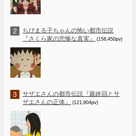
ちびまる子ちゃんの怖い都市伝説
『さくら家の悲惨な真実』
(158,450pv)
サザエさんの都市伝説『最終回とサ
ザエさんの正体』
(121,904pv)