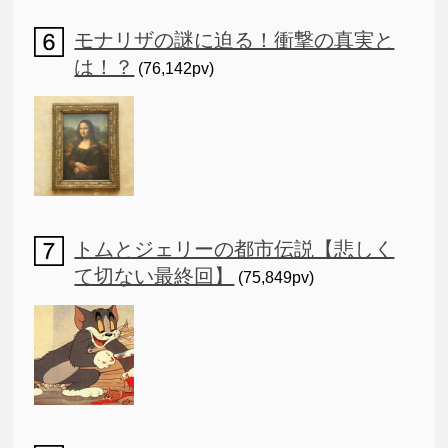
モナリザの謎に迫る！衝撃の真実と
は！？
(76,142pv)
トムとジェリーの都市伝説【悲しく
て切ない最終回】
(75,849pv)