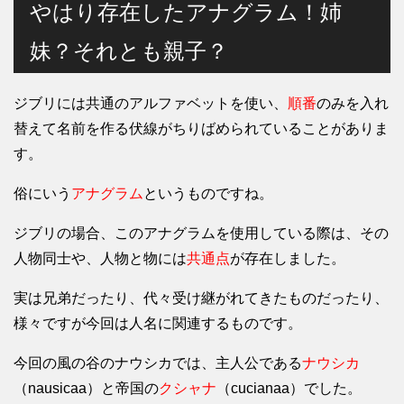
やはり存在したアナグラム！姉
妹？それとも親子？
ジブリには共通のアルファベットを使い、
順番
のみを入れ
替えて名前を作る伏線がちりばめられていることがありま
す。
俗にいう
アナグラム
というものですね。
ジブリの場合、このアナグラムを使用している際は、その
人物同士や、人物と物には
共通点
が存在しました。
実は兄弟だったり、代々受け継がれてきたものだったり、
様々ですが今回は人名に関連するものです。
今回の風の谷のナウシカでは、主人公である
ナウシカ
（nausicaa）と帝国の
クシャナ
（cucianaa）でした。