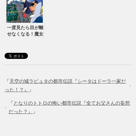
一度見たら目が離
せなくなる！魔女
の宅急便の都市伝
説
「
天空の城ラピュタの都市伝説『シータはドーラ一家だ
った！？』
」
「
となりのトトロの怖い都市伝説『全てお父さんの妄想
だった？』
」