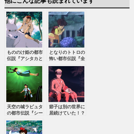
他にこんな記事も読まれています
もののけ姫の都市
となりのトトロの
伝説『アシタカと
怖い都市伝説『全
エボシの秘話』
てお父さんの妄想
だった？』
天空の城ラピュタ
節子は別の世界に
の都市伝説『シー
居続けていた！？
タはドーラ一家だ
火垂るの墓の誰も
った！？』
知らない都市伝説